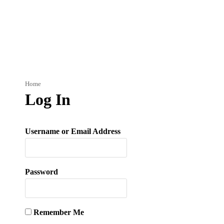
Home
Log In
Username or Email Address
Password
Remember Me