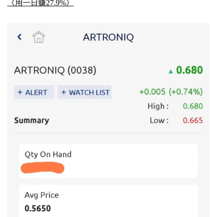
《用一日赚27.9%》