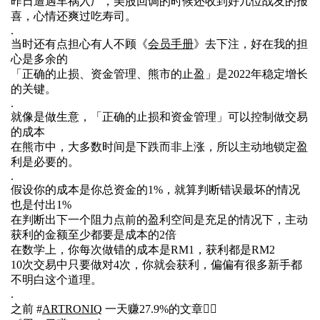
昨日遭遇车祸入厂，美股回调的时候还收到好几位战友的报
喜，心情还爽过吃寿司。
.
当时还有点担心有人不顾《
会员手册
》去下注，好在我的担
心是多余的
「正确的止损、资金管理、熊市的止盈」是2022年稳定增长
的关键。
.
就像是做生意，「正确的止损和资金管理」可以控制做交易
的成本
在熊市中，大多数时间是下跌而非上涨，所以主动地锁定盈
利是必要的。
.
假设你的成本是你总资金的1%，就算判断错误最坏的情况
也是付出1%
在判断出下一个阻力点前的盈利空间是充足的情况下，主动
获利的金额至少都要是成本的2倍
在数学上，你每次做错的成本是RM1，获利都是RM2
10次交易中只要做对4次，你就会获利，偏偏有很多新手都
不明白这个道理。
.
之前 #
ARTRONIQ
一天赚27.9%的文章👇🏻