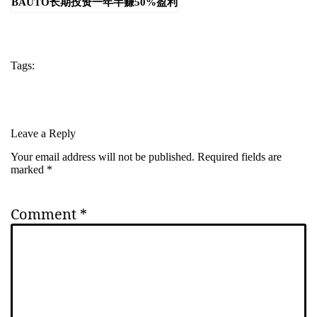
BAUTO长期投资一年半赚50%盈利
Tags:
股票实战
股票心态
马股
Leave a Reply
Your email address will not be published.
Required fields are
marked
*
Comment
*