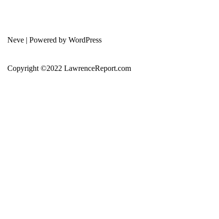
Neve
| Powered by
WordPress
Copyright ©2022 LawrenceReport.com
error:
此内容已受保护
Home
About Us
免费教学
投资与交易入门
技术分析
投资心理学
交易策略
券商和投资工具介绍
股市分析