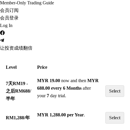
Member-Only Trading Guide
会员订阅
会员登录
Log In
让投资成绩翻倍
Level
Price
MYR 19.00
now and then
MYR
7天RM19 -
688.00 every 6 Months
after
之后RM688/
Select
your
7
day trial.
半年
MYR 1,288.00 per Year
.
RM1,288/年
Select